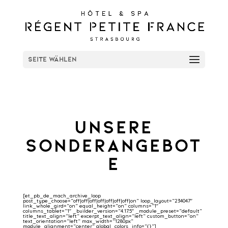
Seite wählen
Unsere
Sonderangebot
e
[et_pb_de_mach_archive_loop
post_type_choose=“off|off|off|off|off|off|off|on“ loop_layout=“234047″
link_whole_gird=“on“ equal_height=“on“ columns=“1″
columns_tablet=“1″ _builder_version=“4.17.5″ _module_preset=“default“
title_text_align=“left“ excerpt_text_align=“left“ custom_button=“on“
text_orientation=“left“ max_width=“1280px“
module_alignment=“center“ global_colors_info=“{}“]