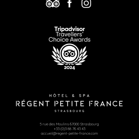
5 rue des Moulins 67000 Strasbourg
+33 (0)3 88 76 43 43
accueil@regent-petite-france.com