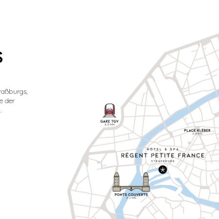
s
raßburgs,
e der
.