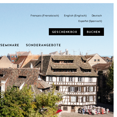
Français
(
Französisch
)
English
(
Englisch
)
Deutsch
Español
(
Spanisch
)
Geschenkbox
Buchen
 Seminare
SONDERANGEBOTE