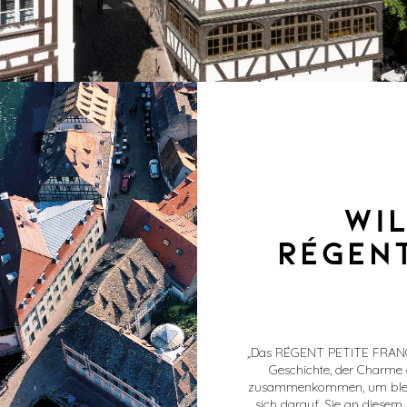
WI
RÉGENT
„
Das RÉGENT PETITE FRANCE i
Geschichte, der Charme 
zusammenkommen, um bleib
sich darauf, Sie an diese