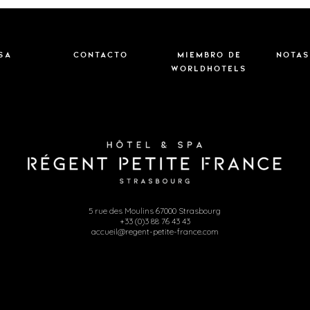
sa
Contacto
MIEMBRO DE
Notas
WORLDHOTELS
5 rue des Moulins 67000 Strasbourg
+33 (0)3 88 76 43 43
accueil@regent-petite-france.com