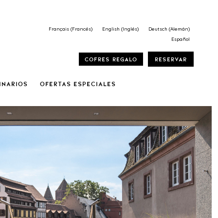
Français
(
Francés
)
English
(
Inglés
)
Deutsch
(
Alemán
)
Español
Cofres regalo
Reservar
inarios
OFERTAS ESPECIALES