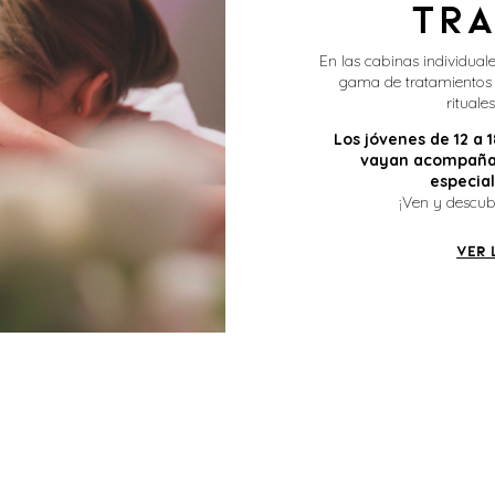
Tra
En las cabinas individual
gama de tratamientos c
rituale
Los jóvenes de 12 a
vayan acompañad
especia
¡Ven y descub
VER 