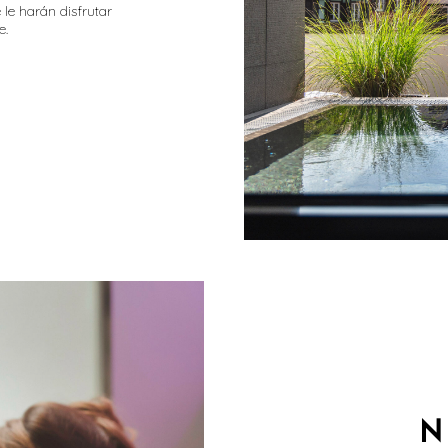
 le harán disfrutar
e.
N