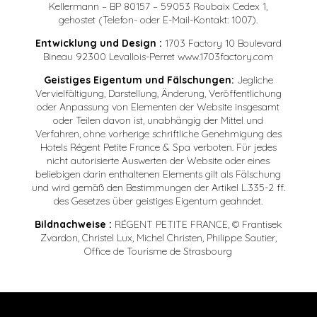
Kellermann – BP 80157 – 59053 Roubaix Cedex 1,
gehostet (Telefon- oder E-Mail-Kontakt: 1007).
Entwicklung und Design :
1703 Factory 10 Boulevard
Bineau 92300 Levallois-Perret www.1703factory.com
Geistiges Eigentum und Fälschungen:
Jegliche
Vervielfältigung, Darstellung, Änderung, Veröffentlichung
oder Anpassung von Elementen der Website insgesamt
oder Teilen davon ist, unabhängig der Mittel und
Verfahren, ohne vorherige schriftliche Genehmigung des
Hotels Régent Petite France & Spa verboten. Für jedes
nicht autorisierte Auswerten der Website oder eines
beliebigen darin enthaltenen Elements gilt als Fälschung
und wird gemäß den Bestimmungen der Artikel L.335-2 ff.
des Gesetzes über geistiges Eigentum geahndet.
Bildnachweise :
RÉGENT PETITE FRANCE, © Frantisek
Zvardon, Christel Lux, Michel Christen, Philippe Sautier,
Office de Tourisme de Strasbourg