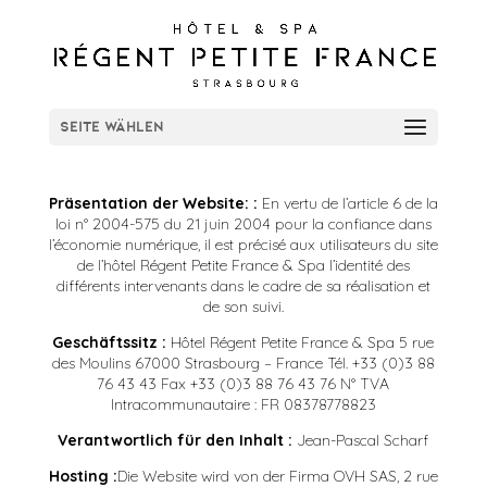
Seite wählen
Präsentation der Website: :
En vertu de l’article 6 de la
loi n° 2004-575 du 21 juin 2004 pour la confiance dans
l’économie numérique, il est précisé aux utilisateurs du site
de l’hôtel Régent Petite France & Spa l’identité des
différents intervenants dans le cadre de sa réalisation et
de son suivi.
Geschäftssitz :
Hôtel Régent Petite France & Spa 5 rue
des Moulins 67000 Strasbourg – France Tél. +33 (0)3 88
76 43 43 Fax +33 (0)3 88 76 43 76 N° TVA
Intracommunautaire : FR 08378778823
Verantwortlich für den Inhalt :
Jean-Pascal Scharf
Hosting :
Die Website wird von der Firma OVH SAS, 2 rue