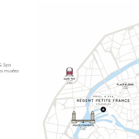
 & Spa
es musées