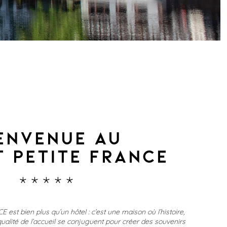
ENVENUE AU
 PETITE FRANCE
*****
st bien plus qu’un hôtel : c’est une maison où l’histoire,
 qualité de l’accueil se conjuguent pour créer des souvenirs