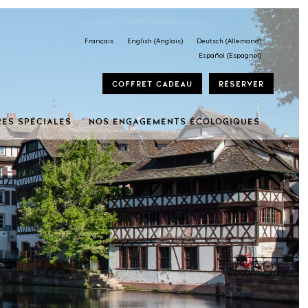
Français
English
(
Anglais
)
Deutsch
(
Allemand
)
Español
(
Espagnol
)
Coffret cadeau
Réserver
RES SPÉCIALES
Nos engagements écologiques